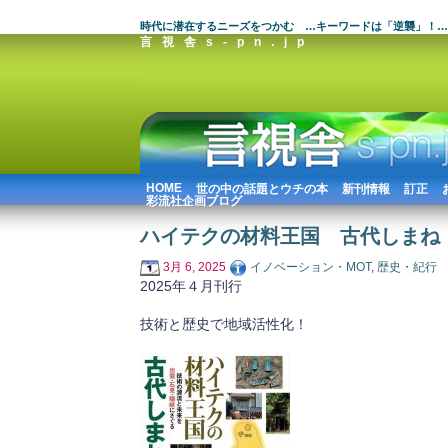
時代に潜在するニーズをつかむ …キーワードは「逆襲」！…
言視舎s-pn.jp
HOME
世の中の話題とウチの本
新刊情報
訂正
彩流社企画ブログ
ハイテクの材料王国 古代しまね
3月 6, 2025
イノベーション・MOT
,
歴史・紀行
2025年４月刊行
技術と歴史で地域活性化！