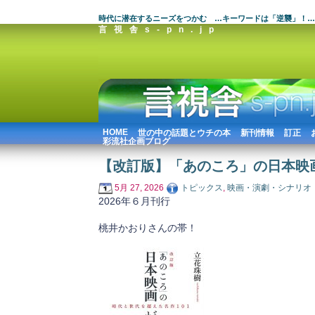
時代に潜在するニーズをつかむ …キーワードは「逆襲」！…
言視舎s-pn.jp
HOME
世の中の話題とウチの本
新刊情報
訂正
彩流社企画ブログ
【改訂版】「あのころ」の日本映
5月 27, 2026
トピックス
,
映画・演劇・シナリオ
2026年６月刊行
桃井かおりさんの帯！