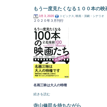
もう一度見たくなる１００本の映
3月 3, 2020
トピックス
,
映画・演劇・シナリオ
２０２０年３月刊行
名画三昧は大人の特権
続きを読む
寺山修司を待ちながら