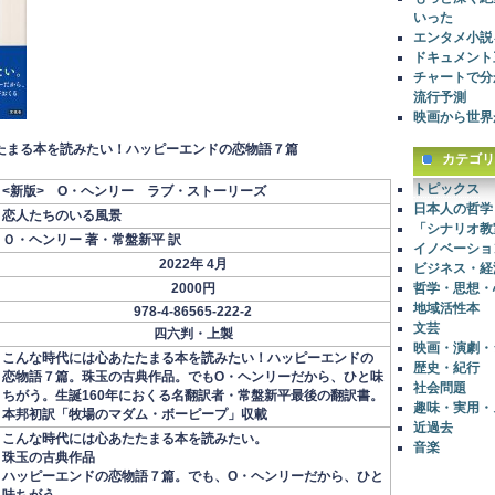
いった
エンタメ小説
ドキュメント
チャートで分
流行予測
映画から世界
たまる本を読みたい！ハッピーエンドの恋物語７篇
カテゴリ
トピックス
<新版> O・ヘンリー ラブ・ストーリーズ
日本人の哲学
恋人たちのいる風景
「シナリオ教
Ｏ・ヘンリー 著・常盤新平 訳
イノベーショ
2022年 4月
ビジネス・経
哲学・思想・
2000円
地域活性本
978-4-86565-222-2
文芸
四六判・上製
映画・演劇・
こんな時代には心あたたまる本を読みたい！ハッピーエンドの
歴史・紀行
恋物語７篇。珠玉の古典作品。でもO・ヘンリーだから、ひと味
社会問題
ちがう。生誕160年におくる名翻訳者・常盤新平最後の翻訳書。
趣味・実用・
本邦初訳「牧場のマダム・ボーピープ」収載
近過去
こんな時代には心あたたまる本を読みたい。
音楽
珠玉の古典作品
ハッピーエンドの恋物語７篇。でも、O・ヘンリーだから、ひと