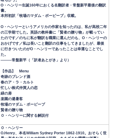
味ちがう。
O・ヘンリー生誕160年におくる名翻訳者・常盤新平最後の翻訳
書。
本邦初訳「牧場のマダム・ボーピープ」収載。
O・ヘンリーというアメリカの作家を知ったのは、私が高校二年
の三学期でした。英語の教科書に「賢者の贈り物」が載ってい
たのです／のちに私が翻訳を職業に選んだのも、O・ヘンリーの
おかげです／私は長いこと翻訳の仕事をしてきましたが、最後
に行きついたのがO・ヘンリーであったことは幸運なことでし
た。
―――常盤新平（「訳者あとがき」より）
【作品】 Menu
奇跡のブレンド酒
春のア・ラ・カルト
忙しい株式仲買人の恋
緑の扉
楽園の避暑客
牧場のマダム・ボーピープ
賢者の贈り物
Ｏ・ヘンリーに関する解説付
Ｏ・ヘンリー
O.Henry、本名William Sydney Porter 1862-1910。おそらく世