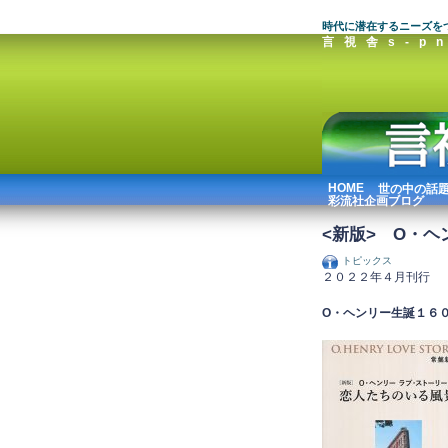
時代に潜在するニーズを
言視舎s-pn
HOME
世の中の話
彩流社企画ブログ
<新版> O・
トピックス
２０２２年４月刊行
O・ヘンリー生誕１６