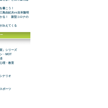
を書こう！
三島由紀夫vs吉本隆明
かる！ 新型コロナの
がみえてくる
ー
室」シリーズ
ン・MOT
済
心理・教育
シナリオ
スポーツ