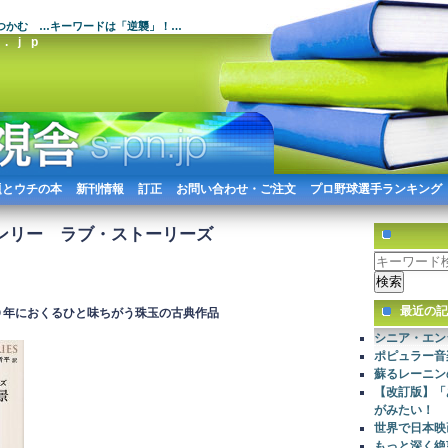
つかむ …キーワードは「逆襲」！…
.jp
題とウチの本
新刊情報
訂正
お問い合わせ・ご注文
プロ野球選手ランキング
ヘンリー ラブ・ストーリーズ
最近の記
０年におくるひと味ちがう珠玉の古典作品
シニア・エン
ポピュラー音
蘇るレーニン
【改訂版】「
がみたい！
世界で日本映
もっと深く絶