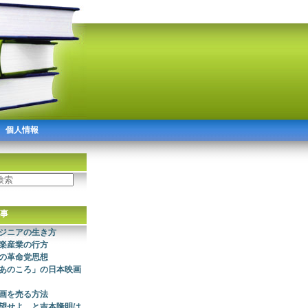
個人情報
事
ジニアの生き方
楽産業の行方
の革命党思想
あのころ」の日本映画
画を売る方法
望せよ、と吉本隆明は