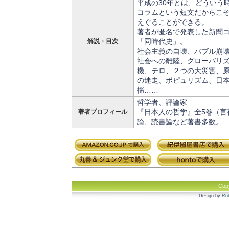
平成の30年とは、どういう
コラムという短文だからこ
えぐることができる。
著者が匿名で発表した新聞
「同時代史」。
解説・目次
社会主義の自壊、バブル崩
社会への離陸、グローバリ
機、テロ、２つの大災害、
の迷走、ポピュリズム、日
揺……
哲学者、評論家
『日本人の哲学』全5巻（言
著者プロフィール
論、読書論など著書多数。
Cop
Design by
Rob