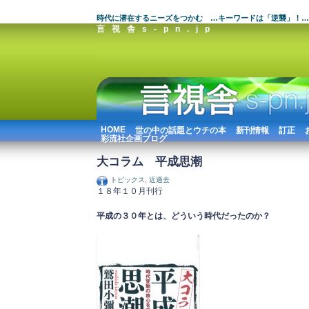
時代に潜在するニーズをつかむ …キーワードは「逆襲」！…
言視舎s-pn.jp
HOME
世の中の話題とウチの本
新刊情報
訂正
彩流社企画ブログ
大コラム 平成思潮
トピックス
,
近過去
１８年１０月刊行
平成の３０年とは、どういう時代だったのか？