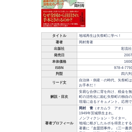
タイトル
地域再生は矢祭町に学べ！
著者
岡村青著
出版社
彩流社
発売日
200
本体価格
160
ISBN
978-4-779
判型
四六判
自治体・倒産・の時代、矢祭町は
リード文
お手本だ！
安易な合併に背を向け、税金を無
解説・目次
町の活性化に励む矢祭町の独自の
現場に迫るドキュメント。応用
岡村 青
（オカムラ アオ）
1949年茨城県生まれ。
ノンフィクション・ライター。
著者プロフィール
地域に根ざしたルポを得意とする
著書に『血盟団事件』（三一書房