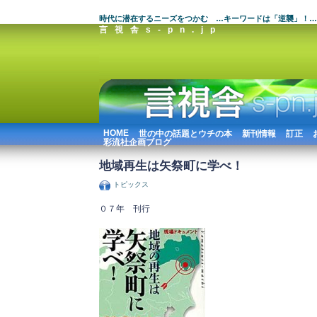
時代に潜在するニーズをつかむ …キーワードは「逆襲」！…
言視舎s-pn.jp
HOME
世の中の話題とウチの本
新刊情報
訂正
彩流社企画ブログ
地域再生は矢祭町に学べ！
トピックス
０７年 刊行