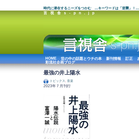
時代に潜在するニーズをつかむ …キーワードは「逆襲」！…
言視舎s-pn.jp
HOME
世の中の話題とウチの本
新刊情報
訂正
彩流社企画ブログ
最強の井上陽水
トピックス
,
音楽
2023年７月刊行