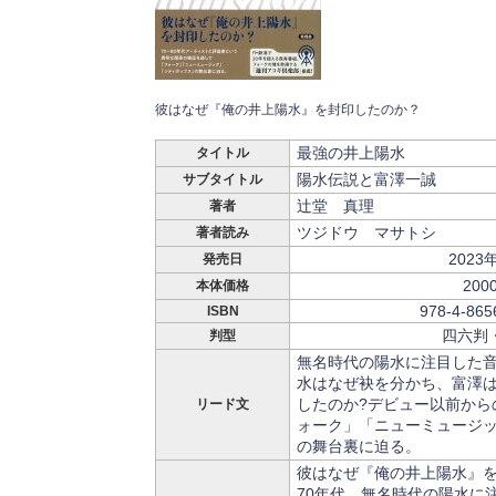
彼はなぜ『俺の井上陽水』を封印したのか？
最強の井上陽水
タイトル
陽水伝説と富澤一誠
サブタイトル
辻堂 真理
著者
ツジドウ マサトシ
著者読み
2023
発売日
200
本体価格
978-4-865
ISBN
四六判
判型
無名時代の陽水に注目した
水はなぜ袂を分かち、富澤
したのか?デビュー以前からの
リード文
ォーク」「ニューミュージ
の舞台裏に迫る。
彼はなぜ『俺の井上陽水』を
70年代、無名時代の陽水に