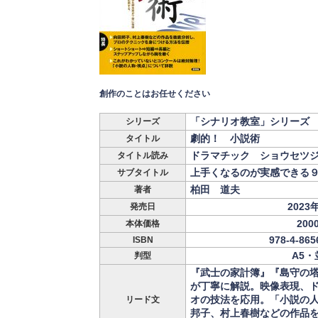
創作のことはお任せください
「シナリオ教室」シリーズ
シリーズ
劇的！ 小説術
タイトル
ドラマチック ショウセツ
タイトル読み
上手くなるのが実感できる
サブタイトル
柏田 道夫
著者
2023
発売日
200
本体価格
978-4-865
ISBN
A5・
判型
『武士の家計簿』『島守の
が丁寧に解説。映像表現、
オの技法を応用。「小説の
リード文
邦子、村上春樹などの作品