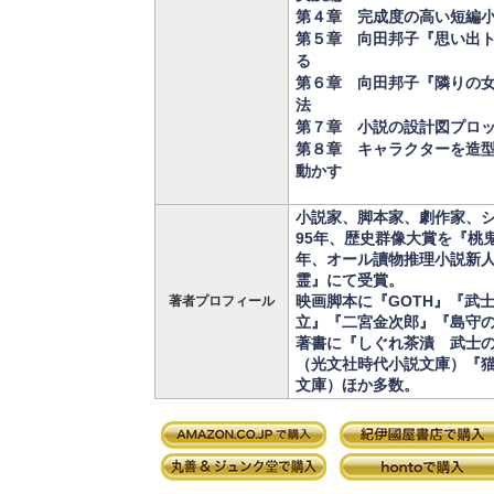
第４章 完成度の高い短編
第５章 向田邦子『思い出
る
第６章 向田邦子『隣りの
法
第７章 小説の設計図プロ
第８章 キャラクターを造
動かす
小説家、脚本家、劇作家、
95年、歴史群像大賞を『桃
年、オール讀物推理小説新
霊』にて受賞。
映画脚本に『GOTH』『武
著者プロフィール
立』『二宮金次郎』『島守
著書に『しぐれ茶漬 武士
（光文社時代小説文庫）『
文庫）ほか多数。