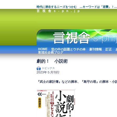
時代に潜在するニーズをつかむ …キーワードは「逆襲」！…
言視舎s-pn.jp
HOME
世の中の話題とウチの本
新刊情報
訂正
彩流社企画ブログ
劇的！ 小説術
トピックス
2023年５月刊行
『武士の家計簿』などの脚本、『島守の塔』の脚本・小