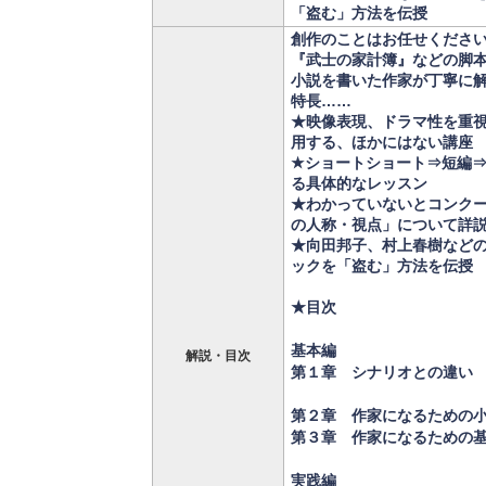
「盗む」方法を伝授
創作のことはお任せくださ
『武士の家計簿』などの脚
小説を書いた作家が丁寧に
特長……
★映像表現、ドラマ性を重
用する、ほかにはない講座
★ショートショート⇒短編
る具体的なレッスン
★わかっていないとコンク
の人称・視点」について詳
★向田邦子、村上春樹など
ックを「盗む」方法を伝授
★目次
基本編
解説・目次
第１章 シナリオとの違い
第２章 作家になるための
第３章 作家になるための
実践編