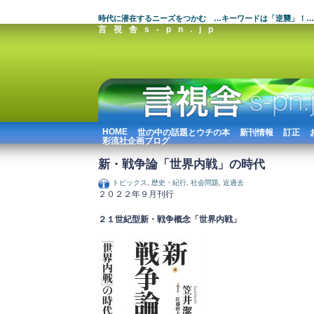
時代に潜在するニーズをつかむ …キーワードは「逆襲」！…
言視舎s-pn.jp
HOME
世の中の話題とウチの本
新刊情報
訂正
彩流社企画ブログ
新・戦争論「世界内戦」の時代
トピックス
,
歴史・紀行
,
社会問題
,
近過去
２０２２年９月刊行
２１世紀型新・戦争概念「世界内戦」