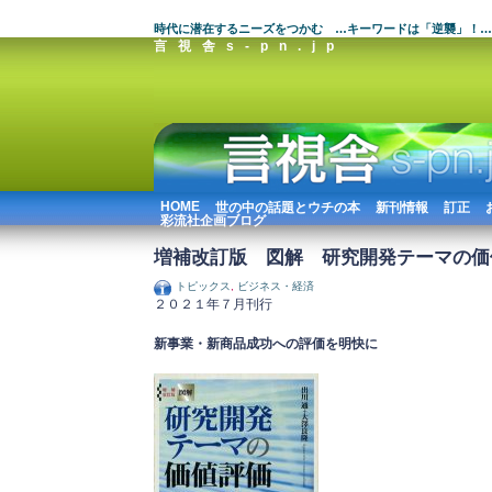
時代に潜在するニーズをつかむ …キーワードは「逆襲」！…
言視舎s-pn.jp
HOME
世の中の話題とウチの本
新刊情報
訂正
彩流社企画ブログ
増補改訂版 図解 研究開発テーマの価
トピックス
,
ビジネス・経済
２０２１年７月刊行
新事業・新商品成功への評価を明快に