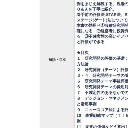
例をまじえ解説する。現場
Ｑ＆Ａを丁寧に紹介。
着手前の評価法:STAR法、
ステージ(ゲート)法につい
本書の効用⇒①各種研究開
確になる ②経営者に投資
る ③不確実性の高いイノ
と評価ができる
★目次
１ 研究開発の評価の基礎
解説・目次
方法論
２ 研究開発（テーマ）評
３・４ 研究開発テーマの
５ 研究開発テーマ事後評
６ 研究開発テーマの費用
７ 不確定性のあるなかで
８ デシジョン・マネジメ
と活用事例
９ ニュースコア法による
10 事業戦略マップ（ＴＩ
例
11 未来の価値をどう算出