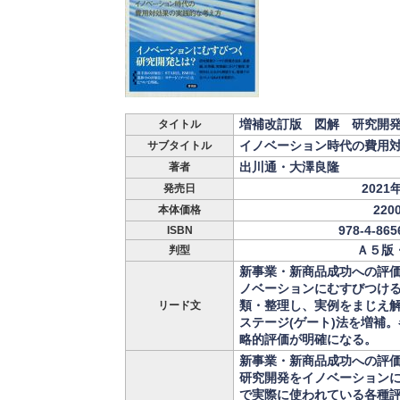
増補改訂版 図解 研究開
タイトル
イノベーション時代の費用
サブタイトル
出川通・大澤良隆
著者
2021
発売日
220
本体価格
978-4-865
ISBN
Ａ５版
判型
新事業・新商品成功への評
ノベーションにむすびつけ
類・整理し、実例をまじえ解
リード文
ステージ(ゲート)法を増補
略的評価が明確になる。
新事業・新商品成功への評
研究開発をイノベーション
で実際に使われている各種