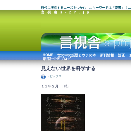
時代に潜在するニーズをつかむ …キーワードは「逆襲」！…
言視舎s-pn.jp
HOME
世の中の話題とウチの本
新刊情報
訂正
彩流社企画ブログ
見えない世界を科学する
トピックス
１１年２月 刊行