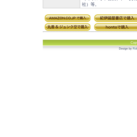
社）等。
Cop
Design by
Rob