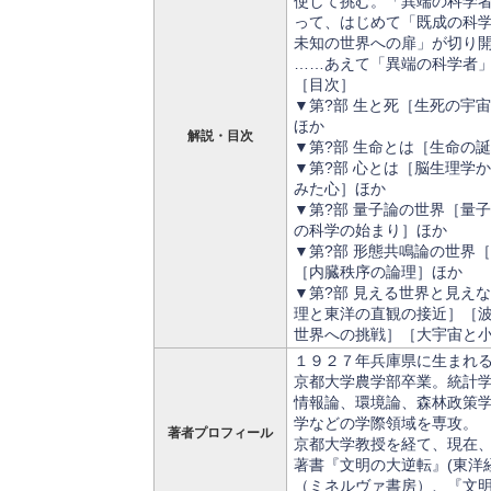
使して挑む。「異端の科学
って、はじめて「既成の科
未知の世界への扉」が切り
……あえて「異端の科学者
［目次］
▼第?部 生と死［生死の宇
ほか
解説・目次
▼第?部 生命とは［生命の
▼第?部 心とは［脳生理学
みた心］ほか
▼第?部 量子論の世界［量
の科学の始まり］ほか
▼第?部 形態共鳴論の世界
［内臓秩序の論理］ほか
▼第?部 見える世界と見え
理と東洋の直観の接近］［
世界への挑戦］［大宇宙と
１９２７年兵庫県に生まれ
京都大学農学部卒業。統計
情報論、環境論、森林政策
学などの学際領域を専攻。
著者プロフィール
京都大学教授を経て、現在
著書『文明の大逆転』(東洋
（ミネルヴァ書房）、『文