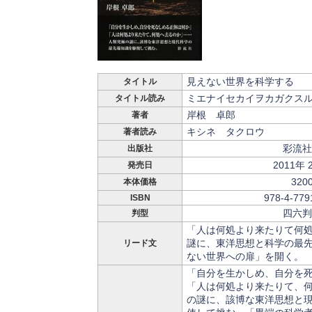
見えない世界を科学する
タイトル
ミエナイセカイヲカガクス
タイトル読み
岸根 卓郎
著者
キシネ タクロウ
著者読み
彩流社
出版社
2011年 
発売日
320
本体価格
978-4-779
ISBN
四六判
判型
「人は何処より来たりて何
謎に、東洋思想と科学の最
リード文
ない世界への扉」を開く。
「自分を生かしめ、自分を
「人は何処より来たりて、
の謎に、該博な東洋思想と