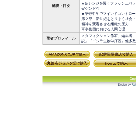
★碇シンジを襲うフラッシュバッ
解説・目次
碇ゲンドウ
★第壱中学でマインドコントロー
第２部 新世紀をとりまく社会・
精神を変容させる組織の圧力
軍事集団における人間心理
メタフィクション作家、編集者。
著者プロフィール
説』『ゴジラ生物学序説』他多数
Cop
Design by
Rob