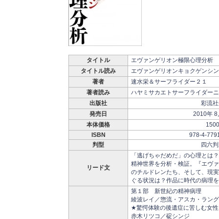
タイトル
エヴァンゲリオン極限心理分析
タイトル読み
エヴァンゲリオンキョクゲンシン
著者
速水栄＆サーフライダー２１
著者読み
ハヤミサカエトサーフライダーニ
出版社
彩流社
発売日
2010年 
本体価格
150
ISBN
978-4-779
判型
四六判
「逃げちゃだめだ」の心理とは？
精神世界を分析・検証。『エヴァ
リード文
のチルドレンたち、そして、現実
ぐる状況は？作品に時代の病理を
第１部 新世紀の精神病理
綾波レイ／惣流・アスカ・ラング
★驚愕体験の後遺症に苦しむ女性
赤木リツコ／碇シンジ