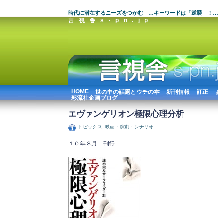
時代に潜在するニーズをつかむ …キーワードは「逆襲」！…
言視舎s-pn.jp
HOME
世の中の話題とウチの本
新刊情報
訂正
彩流社企画ブログ
エヴァンゲリオン極限心理分析
トピックス
,
映画・演劇・シナリオ
１０年８月 刊行