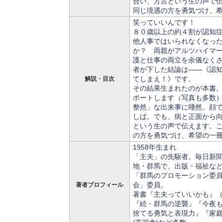
合い、方言という生の声で
同じ境遇の方を勇気づけ、
笑っていいんです！
８０歳以上の約４割が認知
他人事ではいられなくなっ
か？ 両親がアルツハイマ
護と仕事の両立を余儀なく
者が下した結論は――《認
てしまえ！》です。
解説・目次
その結果生まれたのが本書
ポートします（写真も多数
整然」な出来事に唖然。顔
しば。でも、病と正面から
という生の声で伝えます。
の方を勇気づけ、希望の一
1958年生まれ
「主夫」の先駆者。毎日新
地・群馬で、出版・福祉な
「群馬のプロモーション委
会」委員。
著者プロフィール
著書『主夫っていいかも』
『続・群馬の逆襲』『今夜
捨てる勇気と表現力』『家