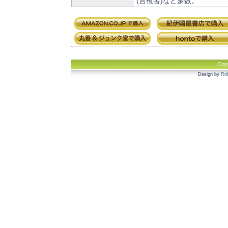
(言視舎)など多数。
Cop
Design by
Rob