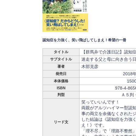
認知症を力強く、笑い飛ばしてしまえ！希望の一冊
【群馬弁で介護日記】認知
タイトル
迷走する父と母に向き合う
サブタイトル
木部克彦
著者
2018
発売日
150
本体価格
978-4-865
ISBN
Ａ５判
判型
笑っていいんです！
両親がアルツハイマー型認
事の両立を余儀なくされた
した結論は《認知症を力強
リード文
え！》です。
「理不尽」で「理路不整然