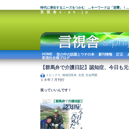
時代に潜在するニーズをつかむ …キーワードは「逆襲」！…
言視舎s-pn.jp
HOME
世の中の話題とウチの本
新刊情報
訂正
彩流社企画ブログ
【群馬弁で介護日記】認知症、今日も元
トピックス
,
地域活性本
,
文芸
,
社会問題
１８年７月刊行
笑っていいんです！