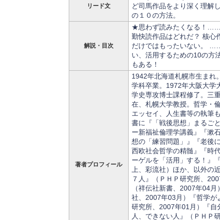
ど司馬作品をより深く理解
リード文
の１０の方法。
★思わず読みたくなる！…
勤快読作品はどれだ？ 核心
だけではもったいない。 …
解説・目次
い、活用するための10の方
もある！
1942年北海道札幌市生まれ
学科卒業。1972年大阪大
学史専攻博士課程修了。三
在、札幌大学教授。哲学・
エッセイ、人生書等の執筆
書に『「戦後思想」まるご
ー新福祉倫理学講義』『漱
想の「練習問題」』『老後
西欧社会哲学の精髄』『時
ーゲルを「活用」する！』
著者プロフィール
上、彩流社）ほか、以外の
７人』（ＰＨＰ研究所、200
（祥伝社新書、2007年04
社、2007年03月）『哲学
研究所、2007年01月）『
人、できない人』（ＰＨＰ研究