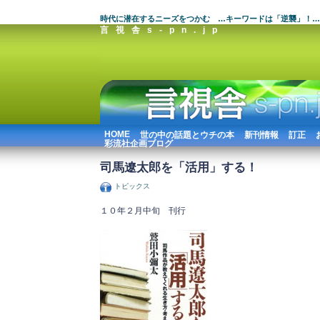
時代に潜在するニーズをつかむ …キーワードは「逆襲」！…
言視舎s-pn.jp
HOME
世の中の話題とウチの本
新刊情報
訂正
彩流社企画ブログ
司馬遼太郎を「活用」する！
トピックス
１０年２月中旬 刊行