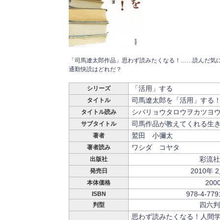
「司馬遼太郎作品」思わず読みたくなる！……読んだ気
通勤快読はどれだ？
「活用」する
シリーズ
司馬遼太郎を「活用」する
タイトル
シバリョウタロウヲカツヨ
タイトル読み
司馬作品が教えてくれる生
サブタイトル
鷲田 小彌太
著者
ワシダ コヤタ
著者読み
彩流社
出版社
2010年 
発売日
200
本体価格
978-4-779
ISBN
四六判
判型
思わず読みたくなる！人間