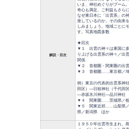
いま、神社めぐりがブーム
奇心も満足、ご利益もさら
なぜ東日本に「出雲系」の
座しているのか、その由来
しみましょう。地域ごとに
す。写真地図多数
★目次
▼１ 出雲の神々は東国に
り上げる出雲系の神々／出
解説・目次
関係
▼２ 首都圏・関東圏の出
▼３ 首都圏……東京都／
例）東京の代表的出雲系神
田区）―日枝神社（千代田
―赤坂氷川神社―品川神社
▼４ 関東圏……茨城県／
▼５ 関東近郊……山梨県／
県／新潟県 ほか
１９５０年出雲市生まれ、