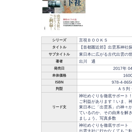
言視ＢＯＯＫＳ
シリーズ
【首都圏近郊】出雲系神社
タイトル
東日本に広がる古代出雲の
サブタイトル
出川 通
著者
2017年 0
発売日
160
本体価格
978-4-865
ISBN
Ａ５判
判型
神社めぐりを徹底サポート
ご利益があります！いま、
東日本に「出雲系」の神々
リード文
ているのか、その由来を解
ましょう。写真多数
神社めぐりを徹底サポート
出雲大社に行かなくてもご