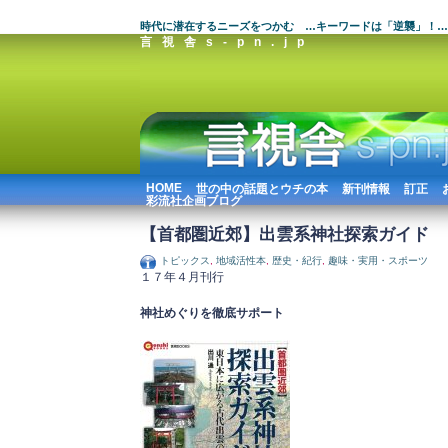
時代に潜在するニーズをつかむ …キーワードは「逆襲」！…
言視舎s-pn.jp
HOME
世の中の話題とウチの本
新刊情報
訂正
彩流社企画ブログ
【首都圏近郊】出雲系神社探索ガイド
トピックス
,
地域活性本
,
歴史・紀行
,
趣味・実用・スポーツ
１７年４月刊行
神社めぐりを徹底サポート