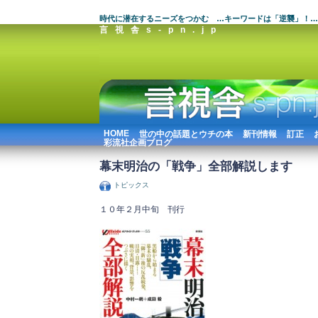
時代に潜在するニーズをつかむ …キーワードは「逆襲」！…
言視舎s-pn.jp
HOME
世の中の話題とウチの本
新刊情報
訂正
彩流社企画ブログ
幕末明治の「戦争」全部解説します
トピックス
１０年２月中旬 刊行