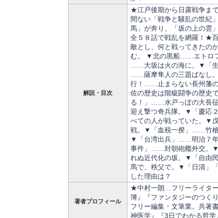
★江戸後期から日露戦争ま
間ない「戦争と騒乱の世紀
馬」が奔り、「坂の上の雲
全５８話で戦乱を網羅！★
敵とし、何と戦ってきたの
む。 ▼北の黒船……エトロ
……大坂は火の海に。▼「
……薩摩隼人の三題ばなし
行！……止まらない長州藩の
佐の歴史は階級闘争の歴史
解説・目次
る！」……水戸っぽの大長
迎え撃つ奇兵隊。▼「慶応
べての人が戦っていた。▼
戦。▼「血税一揆」……竹
▼「台湾出兵」……明治７
事件」……対朝砲艦外交。
れぬ近代化の坂。▼「自由
馬で、秩父で。▼「日清」
した理由は？
★中村一朗…フリーライタ
簿』『ファンタジーのつく
著者プロフィール
フリー編集・文筆業。共著
神医学』『3日でわかる哲学