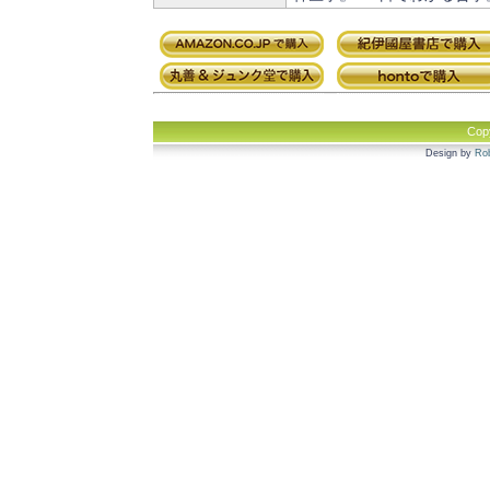
Cop
Design by
Rob