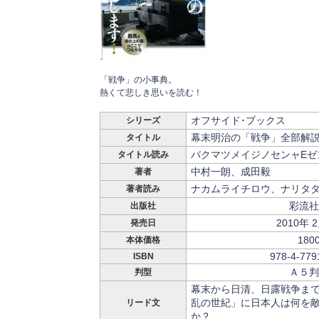
「戦争」の小事典。
熱くて悲しき思いを読む！
オフサイド･ブックス
シリーズ
幕末明治の「戦争」全部解
タイトル
バクマツメイジノセンャEゼ
タイトル読み
中村一朗、成田毅
著者
ナカムライチロウ、ナリタ
著者読み
彩流社
出版社
2010年 
発売日
180
本体価格
978-4-779
ISBN
Ａ５判
判型
幕末から日清、日露戦争ま
乱の世紀」に日本人は何を
リード文
か？