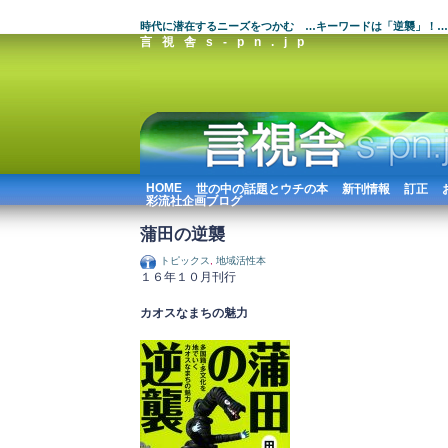
時代に潜在するニーズをつかむ …キーワードは「逆襲」！…
言視舎s-pn.jp
HOME
世の中の話題とウチの本
新刊情報
訂正
彩流社企画ブログ
蒲田の逆襲
トピックス
,
地域活性本
１６年１０月刊行
カオスなまちの魅力