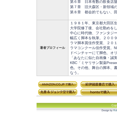
第６章 日本有数の飲食店舗
第７章 旧大森区・新領域
第８章 都会的でもない、
１９８１年、東京都大田区
大学院修了後、会社勤めを
中心に時代物、ファンタジ
幅広く脚本を執筆。２００
ラマ脚本賞佳作受賞、２０１
ラマコンクール佳作受賞。N
著者プロフィール
ドベンチャーにて脚色、オ
「あなたに似た自画像・誠実な
KBC「ミヤリサン製薬Pres
色。その他、舞台の脚本、
なう。
Cop
Design by
Rob