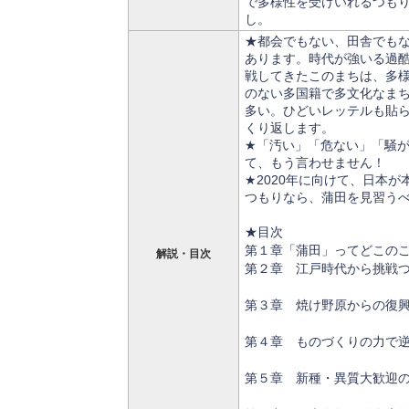
で多様性を受けいれるつも
し。
★都会でもない、田舎でも
あります。時代が強いる過
戦してきたこのまちは、多
のない多国籍で多文化なま
多い。ひどいレッテルも貼
くり返します。
★「汚い」「危ない」「騒
て、もう言わせません！
★2020年に向けて、日本
つもりなら、蒲田を見習う
★目次
第１章「蒲田」ってどこの
解説・目次
第２章 江戸時代から挑戦
第３章 焼け野原からの復
第４章 ものづくりの力で
第５章 新種・異質大歓迎