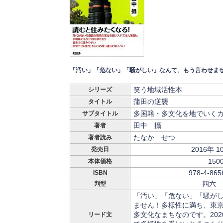
「汚い」「危ない」「騒がしい」なんて、もう言わせま
笑う地域活性本
シリーズ
蒲田の逆襲
タイトル
多国籍・多文化を地でいく
サブタイトル
田中 攝
著者
たなか せつ
著者読み
2016年 1
発売日
150
本体価格
978-4-865
ISBN
四六 
判型
「汚い」「危ない」「騒が
ません！多様性に満ち、東
多文化なまちなのです。20
リード文