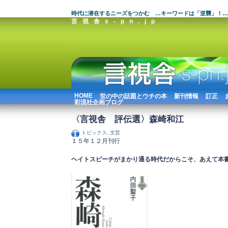
時代に潜在するニーズをつかむ …キーワードは「逆襲」！…
言視舎s-pn.jp
HOME
世の中の話題とウチの本
新刊情報
訂正
彩流社企画ブログ
〈言視舎 評伝選〉森崎和江
トピックス
,
文芸
１５年１２月刊行
ヘイトスピーチがまかり通る時代だからこそ、あえて本