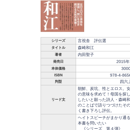
言視舎 評伝選
シリーズ
森崎和江
タイトル
内田聖子
著者
2015年
発売日
300
本体価格
978-4-865
ISBN
四六
判型
朝鮮、炭坑、性とエロス。
の意味を求めて！母国を探
したいと願った詩人・森崎
リード文
のことばで語りつづけたそ
く書き下ろし評伝。
ヘイトスピーチがまかり通
本書を問いたい
《シリーズ 第４弾》