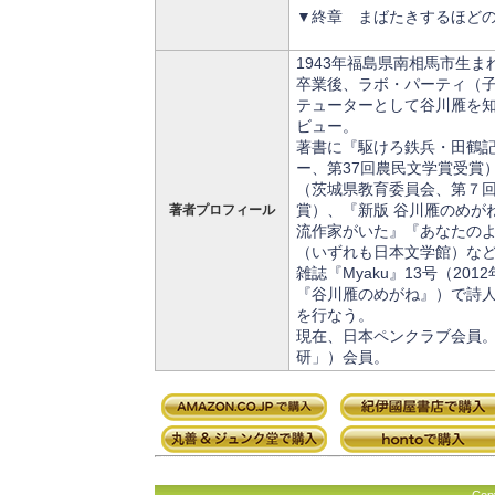
▼終章 まばたきするほど
1943年福島県南相馬市生
卒業後、ラボ・パーティ（
テューターとして谷川雁を知
ビュー。
著書に『駆けろ鉄兵・田鶴
ー、第37回農民文学賞受賞
（茨城県教育委員会、第７
賞）、『新版 谷川雁のめが
著者プロフィール
流作家がいた』『あなたの
（いずれも日本文学館）な
雑誌『Myaku』13号（20
『谷川雁のめがね』）で詩
を行なう。
現在、日本ペンクラブ会員
研」）会員。