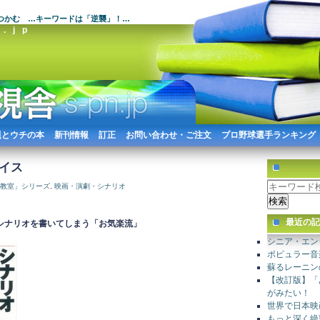
つかむ …キーワードは「逆襲」！…
.jp
題とウチの本
新刊情報
訂正
お問い合わせ・ご注文
プロ野球選手ランキング
ダイス
教室」シリーズ
,
映画・演劇・シナリオ
最近の記
シナリオを書いてしまう「お気楽流」
シニア・エン
ポピュラー音
蘇るレーニン
【改訂版】「
がみたい！
世界で日本映
もっと深く絶