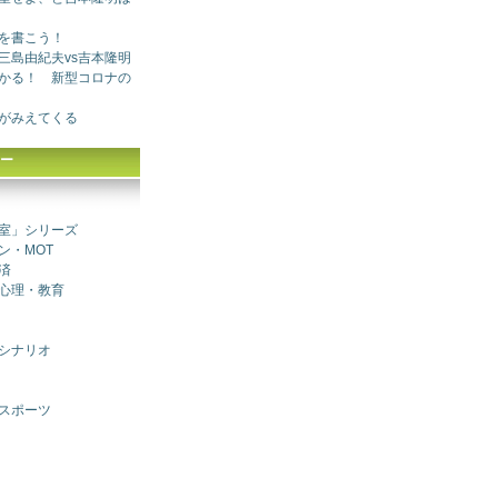
を書こう！
三島由紀夫vs吉本隆明
かる！ 新型コロナの
がみえてくる
ー
室」シリーズ
ン・MOT
済
心理・教育
シナリオ
スポーツ