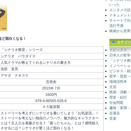
いった
エンタメ小説
ドキュメント
チャートで分
流行予測
映画から世界
ほど面白くなる！
カテゴリ
「シナリオ教室」シリーズ
トピックス
日本人の哲学
シナリオ パラダイス
「シナリオ教
人気ドラマが教えてくれるシナリオの書き方
イノベーショ
浅田 直亮
ビジネス・経
アサダ ナオスケ
哲学・思想・
地域活性本
言視舎
文芸
2015年 7月
映画・演劇・
1600円
歴史・紀行
978-4-86565-026-6
社会問題
Ａ５版並製
趣味・実用・
近過去
ストーリーを考えずにシナリオを書いてしまう「お気楽流」！
ストーリーを考えない独自のノウハウ。魅力的なキャラクター
音楽
とは？主人公を葛藤させる？「困ったちゃん」とは？感情移入
させるには？シナリオが驚くほど面白くなる！