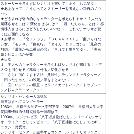
ストーリーを考えずにシナリオを書いてしまう「お気楽流」
★ああなって、こうなってとストーリーを考えない独自のノウ
ハウ
★どうすれば魅力的なキャラクターを考えられるか？ 主人公を
葛藤させるには？ 変化させるには？ 「困ったちゃん」とは？ 感
情移入させるにはどうしたらいいのか？ これでシナリオが驚
くほど面白くなる！
★お手本……『恋ノチカラ』『ＳＣＡＮＤＡＬ』『曲げられな
い女』『モテキ』『白夜行』『タイガー＆ドラゴン』『最高の
離婚』『最後から二番目の恋』『それでも生きてゆく』『勇者
ヨシヒコ』ほか多数
★目次
１ 主人公のキャラクターを考えればシナリオが書ける！ ～主
人公を困らせる／葛藤させる／変化させる
２ さらに面白くする方法～共通性／ラウンドキャラクター／
「困ったちゃん」の設定／話をまとめない
３ 面白いシーンの極意～セリフ／カットバック／トップシー
ン／転＝クライマックス！
シナリオ・センター人気講師
著書はすべてロングセラー
1983年、早稲田大学第一文学部卒業、2007年、早稲田大学大学
院国際情報通信研究科修士課程修了。
1993年、フジテレビ系『八丁堀捕物ばなし』シリーズでシナリ
オ・ライターとしてデビュー。『八丁堀捕物ばなし』ではギャ
ラクシー賞受賞。
シナリオ・センターが主宰するコンクール〈シナリオＳ１グラ