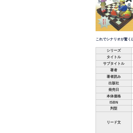
これでシナリオが驚く
シリーズ
タイトル
サブタイトル
著者
著者読み
出版社
発売日
本体価格
ISBN
判型
リード文