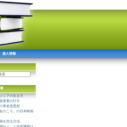
個人情報
事
ジニアの生き方
楽産業の行方
の革命党思想
あのころ」の日本映画
画を売る方法
望せよ、と吉本隆明は