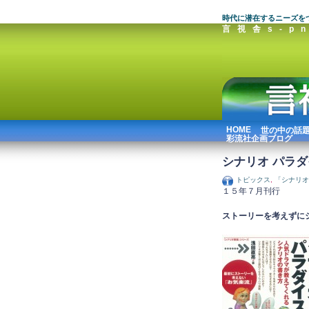
時代に潜在するニーズを
言視舎s-pn
HOME
世の中の話
彩流社企画ブログ
シナリオ パラ
トピックス
,
「シナリオ
１５年７月刊行
ストーリーを考えずに